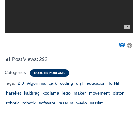
Post Views:
292
Categories:
ROBOTIK KODLAMA
Tags:
2.0
Algoritma
çark
coding
dişli
education
forklift
hareket
kaldıraç
kodlama
lego
maker
movement
piston
robotic
robotik
software
tasarım
wedo
yazılım