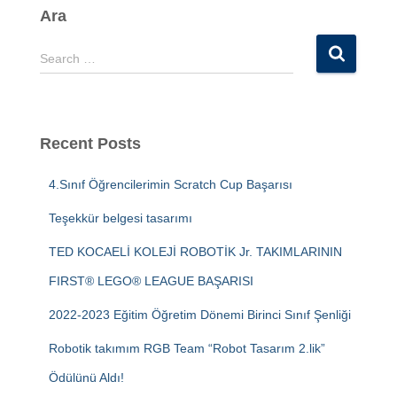
Ara
S
Search …
e
a
r
c
Recent Posts
h
f
4.Sınıf Öğrencilerimin Scratch Cup Başarısı
o
r
Teşekkür belgesi tasarımı
:
TED KOCAELİ KOLEJİ ROBOTİK Jr. TAKIMLARININ
FIRST® LEGO® LEAGUE BAŞARISI
2022-2023 Eğitim Öğretim Dönemi Birinci Sınıf Şenliği
Robotik takımım RGB Team “Robot Tasarım 2.lik”
Ödülünü Aldı!