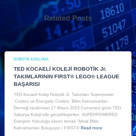
Related Posts
ROBOTIK KODLAMA
TED KOCAELİ KOLEJİ ROBOTİK Jr.
TAKIMLARININ FIRST® LEGO® LEAGUE
BAŞARISI
TED Kocaeli Koleji Robotik Jr. Takımları Superpower
Coders ve Energetic Coders, Bilim Kahramanları
Derneği tarafından 27 Mayıs 2023 Cumartesi günü TED
Sakarya Koleji’nde gerçekleştirilen, SUPERPOWERED:
Enerjinin Yolculuğu sezon temalı “Minik Bilim
Kahramanları Buluşuyor / FIRST®
Read more