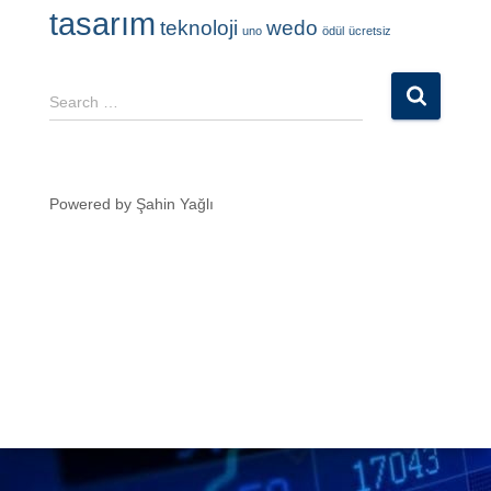
tasarım
teknoloji
wedo
uno
ödül
ücretsiz
S
Search …
e
a
r
c
Powered by Şahin Yağlı
h
f
o
r
: