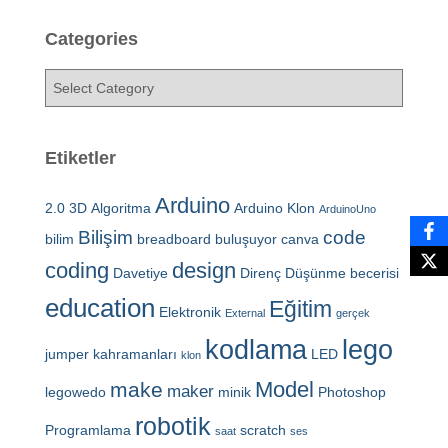
Categories
C
a
t
e
Etiketler
g
o
Arduino
2.0
3D
Algoritma
Arduino Klon
r
ArduinoUno
i
Bilişim
code
bilim
breadboard
buluşuyor
canva
e
coding
design
Davetiye
Direnç
Düşünme becerisi
s
education
Eğitim
Elektronik
External
gerçek
kodlama
lego
jumper
kahramanları
LED
klon
Model
make
maker
legowedo
minik
Photoshop
robotik
Programlama
scratch
saat
ses