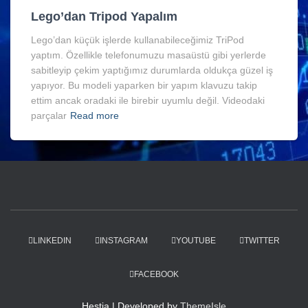
Lego’dan Tripod Yapalım
Lego’dan küçük işlerde kullanabileceğimiz TriPod
yaptım. Özellikle telefonumuzu masaüstü gibi yerlerde
sabitleyip çekim yaptığımız durumlarda oldukça güzel iş
yapıyor. Bu modeli yaparken bir yapım klavuzu takip
ettim ancak oradaki ile birebir uyumlu değil. Videodaki
parçalar
Read more
LINKEDIN
INSTAGRAM
YOUTUBE
TWITTER
FACEBOOK
Hestia | Developed by
ThemeIsle