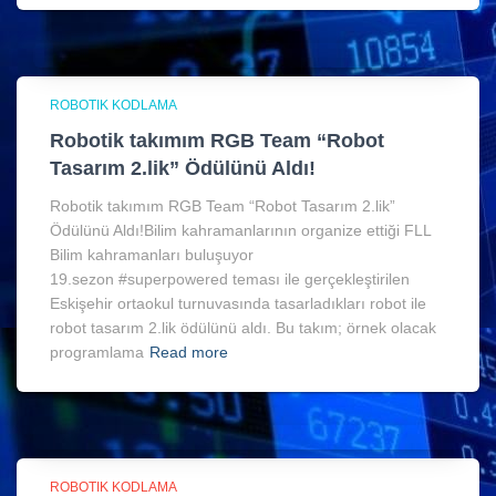
ROBOTIK KODLAMA
Robotik takımım RGB Team “Robot
Tasarım 2.lik” Ödülünü Aldı!
Robotik takımım RGB Team “Robot Tasarım 2.lik”
Ödülünü Aldı!Bilim kahramanlarının organize ettiği FLL
Bilim kahramanları buluşuyor
19.sezon #superpowered teması ile gerçekleştirilen
Eskişehir ortaokul turnuvasında tasarladıkları robot ile
robot tasarım 2.lik ödülünü aldı. Bu takım; örnek olacak
programlama
Read more
ROBOTIK KODLAMA