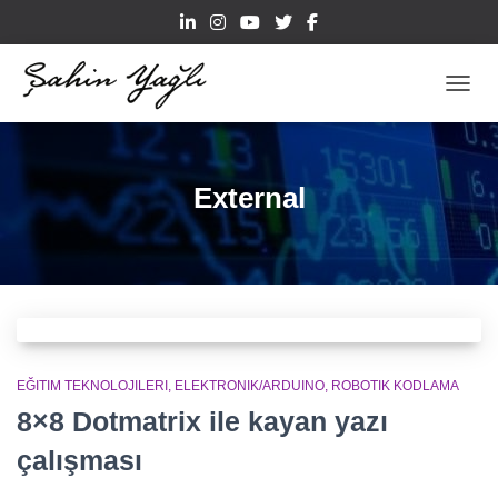
TOGGL
External
EĞITIM TEKNOLOJILERI
ELEKTRONIK/ARDUINO
ROBOTIK KODLAMA
8×8 Dotmatrix ile kayan yazı
çalışması