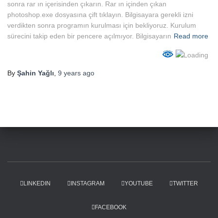
sonra rar ın içerisinden çıkarın. Rar ın içinden çıkan
photoshop.exe dosyasına çift tıklayın. Bilgisayara gerekli izni
verdikten sonra programın kurulması için bekliyoruz. Kurulum
sürecini takip eden bir pencere açılmıyor. Bilgisayarın
Read more
By
Şahin Yağlı
,
9 years
ago
LINKEDIN
INSTAGRAM
YOUTUBE
TWITTER
FACEBOOK