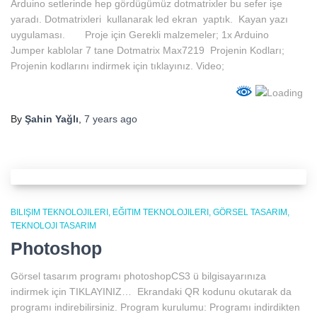
Arduino setlerinde hep gördügümüz dotmatrixler bu sefer işe
yaradı. Dotmatrixleri kullanarak led ekran yaptık. Kayan yazı
uygulaması. Proje için Gerekli malzemeler; 1x Arduino
Jumper kablolar 7 tane Dotmatrix Max7219 Projenin Kodları;
Projenin kodlarını indirmek için tıklayınız. Video;
By
Şahin Yağlı
,
7 years
ago
BILIŞIM TEKNOLOJILERI
EĞITIM TEKNOLOJILERI
GÖRSEL TASARIM
TEKNOLOJI TASARIM
Photoshop
Görsel tasarım programı photoshopCS3 ü bilgisayarınıza
indirmek için TIKLAYINIZ… Ekrandaki QR kodunu okutarak da
programı indirebilirsiniz. Program kurulumu: Programı indirdikten