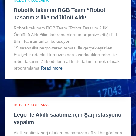
ROBOTIK KODLAMA
Robotik takımım RGB Team “Robot
Tasarım 2.lik” Ödülünü Aldı!
Robotik takımım RGB Team “Robot Tasarım 2.lik”
Ödülünü Aldı!Bilim kahramanlarının organize ettiği FLL
Bilim kahramanları buluşuyor
19.sezon #superpowered teması ile gerçekleştirilen
Eskişehir ortaokul turnuvasında tasarladıkları robot ile
robot tasarım 2.lik ödülünü aldı. Bu takım; örnek olacak
programlama
Read more
ROBOTIK KODLAMA
Lego ile Akıllı saatimiz için Şarj istasyonu
yapalım
Akıllı saatimiz şarj olurken masamızda güzel bir görünen