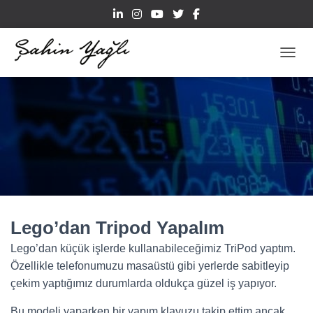
TOGGL
Lego’dan Tripod Yapalım
Lego’dan küçük işlerde kullanabileceğimiz TriPod yaptım.
Özellikle telefonumuzu masaüstü gibi yerlerde sabitleyip
çekim yaptığımız durumlarda oldukça güzel iş yapıyor.
Bu modeli yaparken bir yapım klavuzu takip ettim ancak