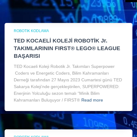
ROBOTIK KODLAMA
TED KOCAELİ KOLEJİ ROBOTİK Jr.
TAKIMLARININ FIRST® LEGO® LEAGUE
BAŞARISI
TED Kocaeli Koleji Robotik Jr. Takımları Superpower
Coders ve Energetic Coders, Bilim Kahramanları
Derneği tarafından 27 Mayıs 2023 Cumartesi günü TED
Sakarya Koleji’nde gerçekleştirilen, SUPERPOWERED:
Enerjinin Yolculuğu sezon temalı “Minik Bilim
Kahramanları Buluşuyor / FIRST®
Read more