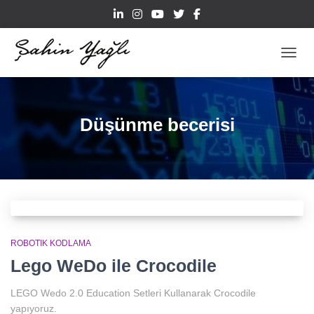
TOGGL
Düşünme becerisi
ROBOTIK KODLAMA
Lego WeDo ile Crocodile
LEGO Wedo 2.0 Education Setleri Kullanarak Crocodile
yapıyoruz.