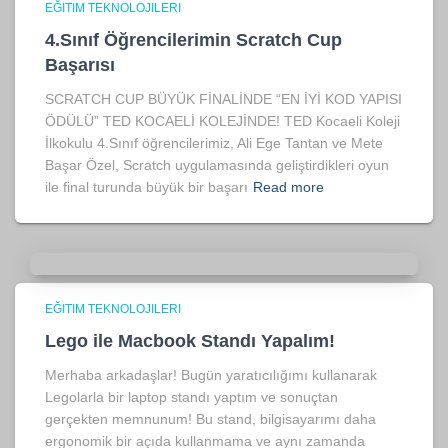
EĞITIM TEKNOLOJILERI
4.Sınıf Öğrencilerimin Scratch Cup
Başarısı
SCRATCH CUP BÜYÜK FİNALİNDE “EN İYİ KOD YAPISI
ÖDÜLÜ” TED KOCAELİ KOLEJİNDE! TED Kocaeli Koleji
İlkokulu 4.Sınıf öğrencilerimiz, Ali Ege Tantan ve Mete
Başar Özel, Scratch uygulamasında geliştirdikleri oyun
ile final turunda büyük bir başarı
Read more
EĞITIM TEKNOLOJILERI
Lego ile Macbook Standı Yapalım!
Merhaba arkadaşlar! Bugün yaratıcılığımı kullanarak
Legolarla bir laptop standı yaptım ve sonuçtan
gerçekten memnunum! Bu stand, bilgisayarımı daha
ergonomik bir açıda kullanmama ve aynı zamanda