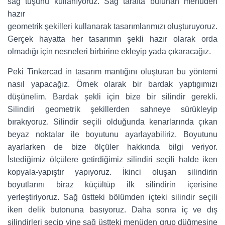
sağ tuşunu kullanıyoruz. Sağ tarafta bulunan menüden
hazır
geometrik şekilleri kullanarak tasarımlarımızı oluşturuyoruz.
Gerçek hayatta her tasarımın şekli hazır olarak orda
olmadığı için nesneleri birbirine ekleyip yada çıkaracağız.
Peki Tinkercad in tasarım mantığını oluşturan bu yöntemi
nasıl yapacağız. Örnek olarak bir bardak yaptıgımızı
düşünelim. Bardak şekli için bize bir silindir gerekli.
Silindiri geometrik şekillerden sahneye sürükleyip
bırakıyoruz. Silindir seçili olduğunda kenarlarında çıkan
beyaz noktalar ile boyutunu ayarlayabiliriz. Boyutunu
ayarlarken de bize ölçüler hakkında bilgi veriyor.
İstediğimiz ölçülere getirdiğimiz silindiri seçili halde iken
kopyala-yapıştır yapıyoruz. İkinci oluşan silindirin
boyutlarını biraz küçültüp ilk silindirin içerisine
yerleştiriyoruz. Sağ üstteki bölümden içteki silindir seçili
iken delik butonuna basıyoruz. Daha sonra iç ve dış
silindirleri seçip yine sağ üstteki menüden grup düğmesine