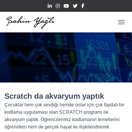
TOGGL
Scratch da akvaryum yaptık
Çocuklar hem çok sevdiği hemde onlar için çok faydalı bir
kodlama uygulaması olan SCRATCH programı ile
akvaryum yaptık. Öğrencilerimiz kodlamanın temellerini
öğrenirken hem de gerçek hayat ile ilişkilendirerek