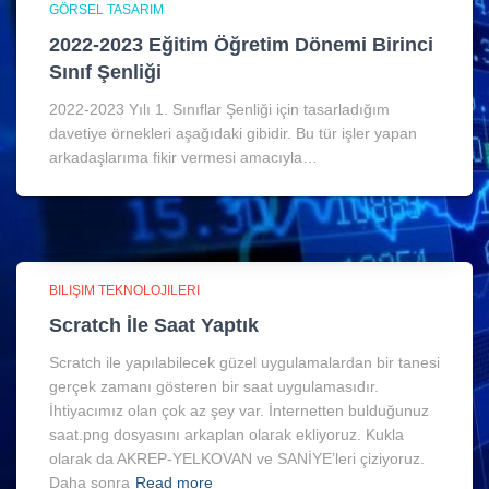
GÖRSEL TASARIM
2022-2023 Eğitim Öğretim Dönemi Birinci
Sınıf Şenliği
2022-2023 Yılı 1. Sınıflar Şenliği için tasarladığım
davetiye örnekleri aşağıdaki gibidir. Bu tür işler yapan
arkadaşlarıma fikir vermesi amacıyla…
BILIŞIM TEKNOLOJILERI
Scratch İle Saat Yaptık
Scratch ile yapılabilecek güzel uygulamalardan bir tanesi
gerçek zamanı gösteren bir saat uygulamasıdır.
İhtiyacımız olan çok az şey var. İnternetten bulduğunuz
saat.png dosyasını arkaplan olarak ekliyoruz. Kukla
olarak da AKREP-YELKOVAN ve SANİYE’leri çiziyoruz.
Daha sonra
Read more