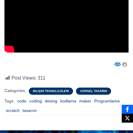
Post Views:
311
Categories:
BILIŞIM TEKNOLOJILERI
GÖRSEL TASARIM
Tags:
code
coding
desing
kodlama
maker
Programlama
scratch
tasarım