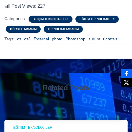
Post Views:
227
Categories:
BILIŞIM TEKNOLOJILERI
EĞITIM TEKNOLOJILERI
GÖRSEL TASARIM
TEKNOLOJI TASARIM
Tags:
cs
cs3
External
photo
Photoshop
sürüm
ücretsiz
Related Posts
EĞITIM TEKNOLOJILERI