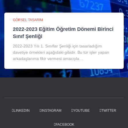
GÖRSEL TASARIM
2022-2023 Eğitim Öğretim Dönemi Birinci
Sınıf Şenliği
2022-2023 Yılı 1. Sınıflar Şenliği için tasarladığım
davetiye örnekleri aşağıdaki gibidir. Bu tür işler yapan
arkadaşlarıma fikir vermesi amacıyla…
LINKEDIN
INSTAGRAM
YOUTUBE
TWITTER
FACEBOOK