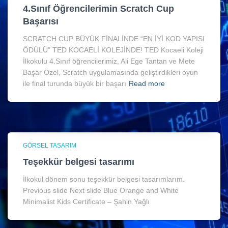
4.Sınıf Öğrencilerimin Scratch Cup
Başarısı
SCRATCH CUP BÜYÜK FİNALİNDE “EN İYİ KOD YAPISI
ÖDÜLÜ” TED KOCAELİ KOLEJİNDE! TED Kocaeli Koleji
İlkokulu 4.Sınıf öğrencilerimiz, Ali Ege Tantan ve Mete
Başar Özel, Scratch uygulamasında geliştirdikleri oyun
ile final turunda büyük bir başarı
Read more
GÖRSEL TASARIM
Teşekkür belgesi tasarımı
İlkokul dönem sonu teşekkür belgesi tasarımlarım.
Previous slide Next slide Blue Orange and White
Minimalist Kids Certificate – Şahin Yağlı