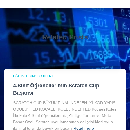
Related Posts
EĞITIM TEKNOLOJILERI
4.Sınıf Öğrencilerimin Scratch Cup
Başarısı
SCRATCH CUP BÜYÜK FİNALİNDE “EN İYİ KOD YAPISI
ÖDÜLÜ” TED KOCAELİ KOLEJİNDE! TED Kocaeli Koleji
İlkokulu 4.Sınıf öğrencilerimiz, Ali Ege Tantan ve Mete
Başar Özel, Scratch uygulamasında geliştirdikleri oyun
ile final turunda büyük bir başarı
Read more