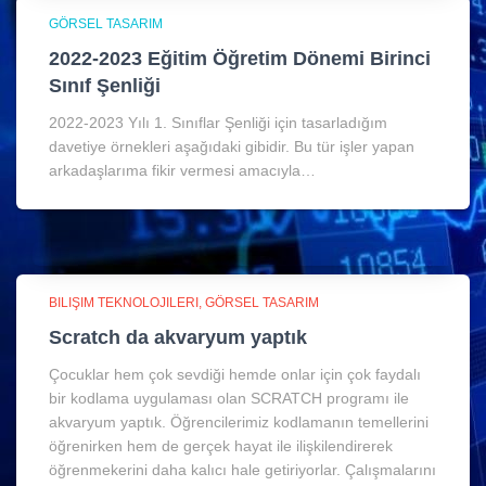
GÖRSEL TASARIM
2022-2023 Eğitim Öğretim Dönemi Birinci
Sınıf Şenliği
2022-2023 Yılı 1. Sınıflar Şenliği için tasarladığım
davetiye örnekleri aşağıdaki gibidir. Bu tür işler yapan
arkadaşlarıma fikir vermesi amacıyla…
BILIŞIM TEKNOLOJILERI
GÖRSEL TASARIM
Scratch da akvaryum yaptık
Çocuklar hem çok sevdiği hemde onlar için çok faydalı
bir kodlama uygulaması olan SCRATCH programı ile
akvaryum yaptık. Öğrencilerimiz kodlamanın temellerini
öğrenirken hem de gerçek hayat ile ilişkilendirerek
öğrenmekerini daha kalıcı hale getiriyorlar. Çalışmalarını