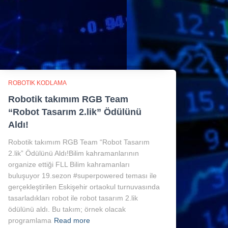
ROBOTIK KODLAMA
Robotik takımım RGB Team
“Robot Tasarım 2.lik” Ödülünü
Aldı!
Robotik takımım RGB Team “Robot Tasarım
2.lik” Ödülünü Aldı!Bilim kahramanlarının
organize ettiği FLL Bilim kahramanları
buluşuyor 19.sezon #superpowered teması ile
gerçekleştirilen Eskişehir ortaokul turnuvasında
tasarladıkları robot ile robot tasarım 2.lik
ödülünü aldı. Bu takım; örnek olacak
programlama
Read more