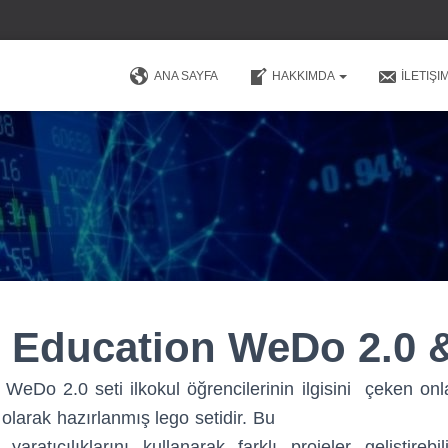
ANA SAYFA
HAKKIMDA
İLETIŞI
Education WeDo 2.0 
Do 2.0 seti ilkokul öğrencilerinin ilgisini çeken onl
olarak hazırlanmış lego setidir. Bu
 yaratıcılıklarını kullanarak farklı projeler geliştirebi