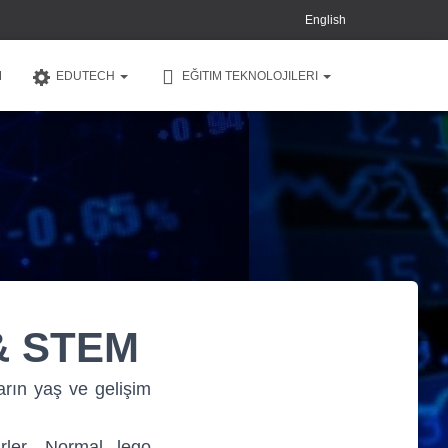
English
M
EDUTECH
EĞITIM TEKNOLOJILERI
& STEM
arın yaş ve gelişim
lirler. Normal lego