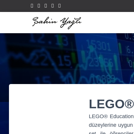
LEGO® 
LEGO® Education We
düzeylerine
uygun 
set ile öğrenciler