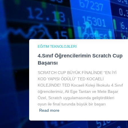
EĞITIM TEKNOLOJILERI
4.Sınıf Öğrencilerimin Scratch Cup
Başarısı
SCRATCH CUP BÜYÜK FİNALİNDE “EN İYİ
KOD YAPISI ÖDÜLÜ” TED KOCAELİ
KOLEJİNDE! TED Kocaeli Koleji İlkokulu 4.Sınıf
öğrencilerimiz, Ali Ege Tantan ve Mete Başar
Özel, Scratch uygulamasında geliştirdikleri
oyun ile final turunda büyük bir başarı
Read more