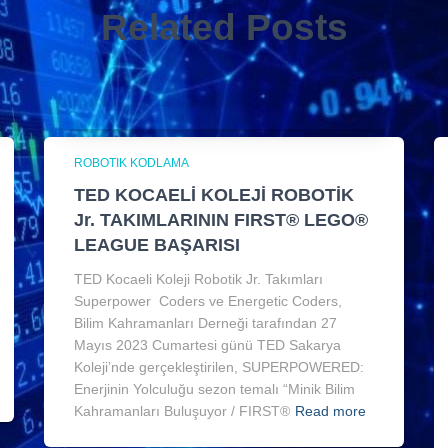
Related Posts
ROBOTIK KODLAMA
TED KOCAELİ KOLEJİ ROBOTİK
Jr. TAKIMLARININ FIRST® LEGO®
LEAGUE BAŞARISI
TED Kocaeli Koleji Robotik Jr. Takımları
Superpower Coders ve Energetic Coders,
Bilim Kahramanları Derneği tarafından 27
Mayıs 2023 Cumartesi günü TED Sakarya
Koleji’nde gerçekleştirilen, SUPERPOWERED:
Enerjinin Yolculuğu sezon temalı “Minik Bilim
Kahramanları Buluşuyor / FIRST®
Read more