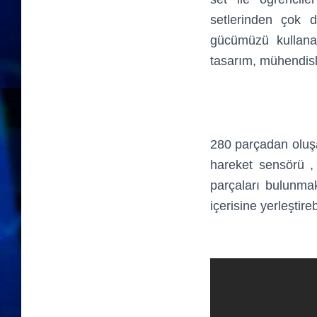
setlerinden çok d
gücümüzü kullanara
tasarım, mühendisli
280 parçadan oluşan
hareket sensörü ,
parçaları bulunmak
içerisine yerleştir