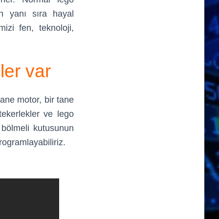
in yanı sıra hayal
izi fen, teknoloji,
ler var
tane motor, bir tane
ekerlekler ve lego
p bölmeli kutusunun
rogramlayabiliriz.