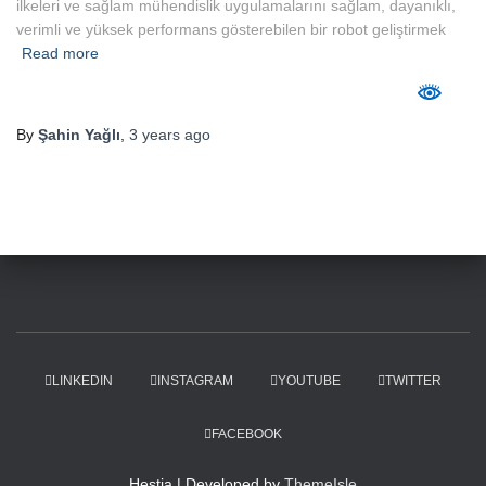
ilkeleri ve sağlam mühendislik uygulamalarını sağlam, dayanıklı,
verimli ve yüksek performans gösterebilen bir robot geliştirmek
Read more
By
Şahin Yağlı
,
3 years
ago
LINKEDIN
INSTAGRAM
YOUTUBE
TWITTER
FACEBOOK
Hestia | Developed by
ThemeIsle