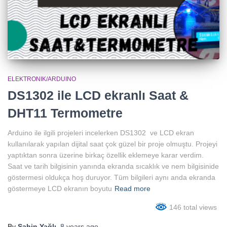
ELEKTRONIK/ARDUINO
DS1302 ile LCD ekranlı Saat &
DHT11 Termometre
Arduino ile ilgili projeleri incelerken DS1302 ve LCD ekran
kullanılarak yapılan dijital saat çok güzel bir proje olmuştu. Projeyi
yaptıktan sonra üzerine birkaç özellik eklemeye karar verdim.
Saat ve tarih bilgisinin yanında ekranda sıcaklık ve nem bilgisinide
göstermesi oldukça hoş duruyor. Tüm bilgileri aynı anda ekranda
göstermeye LCD ekranın boyutu
Read more
146 total views
By
Şahin Yağlı
,
8 years
ago