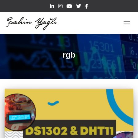
TOGGL
rgb