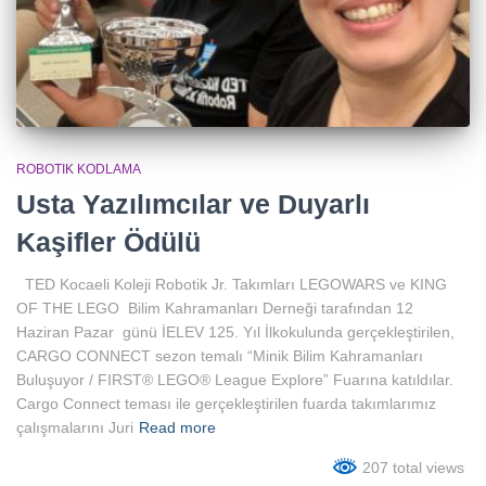
ROBOTIK KODLAMA
Usta Yazılımcılar ve Duyarlı
Kaşifler Ödülü
TED Kocaeli Koleji Robotik Jr. Takımları LEGOWARS ve KING
OF THE LEGO Bilim Kahramanları Derneği tarafından 12
Haziran Pazar günü İELEV 125. Yıl İlkokulunda gerçekleştirilen,
CARGO CONNECT sezon temalı “Minik Bilim Kahramanları
Buluşuyor / FIRST® LEGO® League Explore” Fuarına katıldılar.
Cargo Connect teması ile gerçekleştirilen fuarda takımlarımız
çalışmalarını Juri
Read more
207 total views