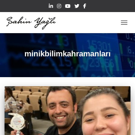
TOGGL
minikbilimkahramanları