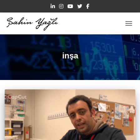
TOGGL
inşa