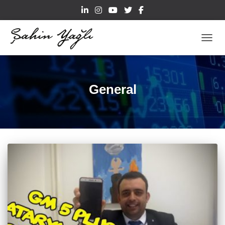
TOGGL
General