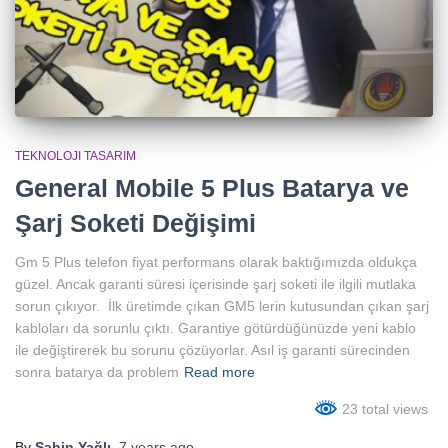
TEKNOLOJI TASARIM
General Mobile 5 Plus Batarya ve
Şarj Soketi Değişimi
Gm 5 Plus telefon fiyat performans olarak baktığımızda oldukça
güzel. Ancak garanti süresi içerisinde şarj soketi ile ilgili mutlaka
sorun çıkıyor. İlk üretimde çıkan GM5 lerin kutusundan çıkan şarj
kabloları da sorunlu çıktı. Garantiye götürdüğünüzde yeni kablo
ile değiştirerek bu sorunu çözüyorlar. Asıl iş garanti sürecinden
sonra batarya da problem
Read more
23 total views
By
Şahin Yağlı
,
7 years
ago