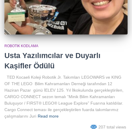
ROBOTIK KODLAMA
Usta Yazılımcılar ve Duyarlı
Kaşifler Ödülü
TED Kocaeli Koleji Robotik Jr. Takımları LEGOWARS ve KING
OF THE LEGO Bilim Kahramanları Derneği tarafından 12
Haziran Pazar günü İELEV 125. Yıl İlkokulunda gerçekleştirilen,
CARGO CONNECT sezon temalı “Minik Bilim Kahramanları
Buluşuyor / FIRST® LEGO® League Explore” Fuarına katıldılar.
Cargo Connect teması ile gerçekleştirilen fuarda takımlarımız
çalışmalarını Juri
Read more
207 total views