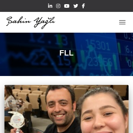
TOGGL
FLL