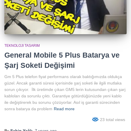
TEKNOLOJI TASARIM
General Mobile 5 Plus Batarya ve
Şarj Soketi Değişimi
Gm 5 Plus telefon fiyat performans olarak baktığımızda oldukça
güzel. Ancak garanti süresi içerisinde şarj soketi ile ilgili mutlaka
sorun çıkıyor. İlk üretimde çıkan GM5 lerin kutusundan çıkan şarj
kabloları da sorunlu çıktı. Garantiye götürdüğünüzde yeni kablo
ile değiştirerek bu sorunu çözüyorlar. Asıl iş garanti sürecinden
sonra batarya da problem
Read more
23 total views
By
Şahin Yağlı
,
7 years
ago