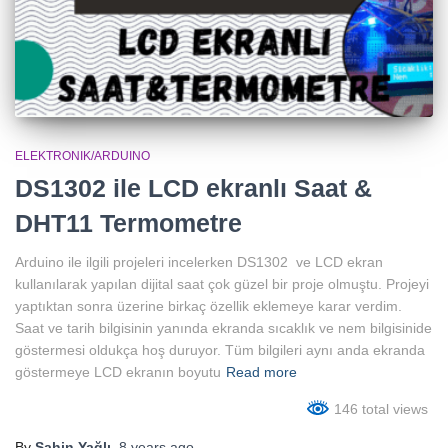
ELEKTRONIK/ARDUINO
DS1302 ile LCD ekranlı Saat &
DHT11 Termometre
Arduino ile ilgili projeleri incelerken DS1302 ve LCD ekran
kullanılarak yapılan dijital saat çok güzel bir proje olmuştu. Projeyi
yaptıktan sonra üzerine birkaç özellik eklemeye karar verdim.
Saat ve tarih bilgisinin yanında ekranda sıcaklık ve nem bilgisinide
göstermesi oldukça hoş duruyor. Tüm bilgileri aynı anda ekranda
göstermeye LCD ekranın boyutu
Read more
146 total views
By
Şahin Yağlı
,
8 years
ago