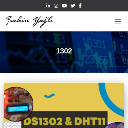
TOGGL
1302