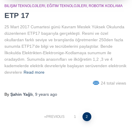
BILIŞIM TEKNOLOJILERI
EĞITIM TEKNOLOJILERI
ROBOTIK KODLAMA
ETP 17
25 Mart 2017 Cumartesi günü Kavram Meslek Yüksek Okulunda
düzenlenen ETP17 başarıyla gerçekleşti. Resmi ve özel
okullardan farklı seviye ve branşlarda öğretmenler 250den fazla
sunumla ETP17′de bilgi ve tecrübelerini paylaştılar. Bende
İlkokulda Elektrikten-Elektronige-Kodlamaya sunumum ile
oradaydım. Sunumda anasınıfları ve ilköğretim 1,2 ,3 ve 4
kademelerde elektrik devreleriyle başlayan serüvenden elektronik
devrelere
Read more
24 total views
By
Şahin Yağlı
,
9 years
ago
Posts
PREVIOUS
1
2
pagination