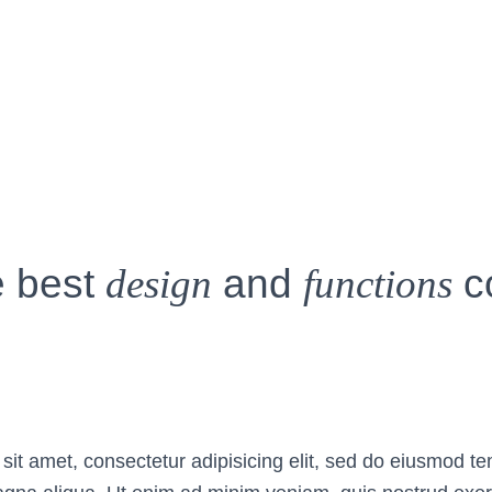
e best
design
and
functions
c
it amet, consectetur adipisicing elit, sed do eiusmod te