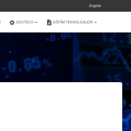
English
M
EDUTECH
EĞITIM TEKNOLOJILERI