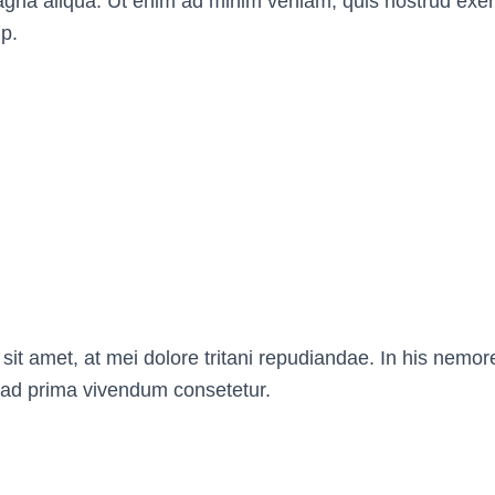
agna aliqua. Ut enim ad minim veniam, quis nostrud exer
ip.
sit amet, at mei dolore tritani repudiandae. In his nemo
 ad prima vivendum consetetur.