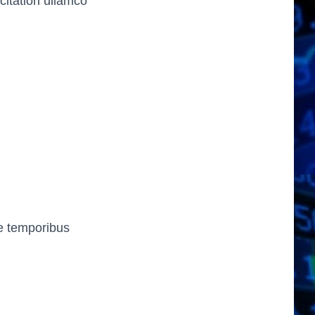
citation ullamco
re temporibus